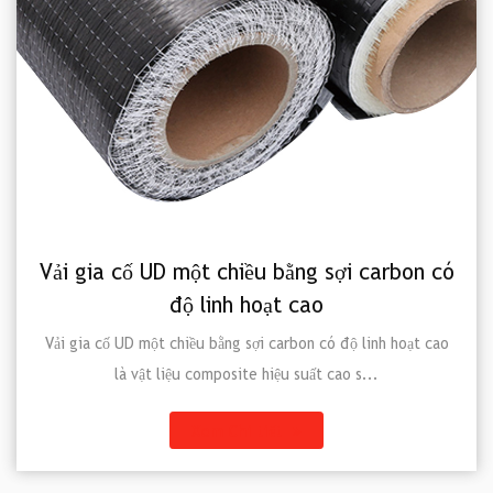
một chiều bằng sợi carbon có
Vải dệt trơn
ộ linh hoạt cao
Vải dệt trơn sợi car
cao được 
iều bằng sợi carbon có độ linh hoạt cao
u composite hiệu suất cao s...
Xem Chi tiết