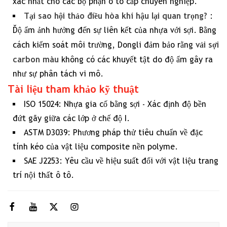
xác nhất cho các bộ phận ô tô cấp chuyên nghiệp.
Tại sao hội thảo điều hòa khí hậu lại quan trọng?
:
Độ ẩm ảnh hưởng đến sự liên kết của nhựa với sợi. Bằng
vải sợi
cách kiểm soát môi trường, Dongli đảm bảo rằng
carbon màu
không có các khuyết tật do độ ẩm gây ra
như sự phân tách vi mô.
Tài liệu tham khảo kỹ thuật
ISO 15024: Nhựa gia cố bằng sợi - Xác định độ bền
đứt gãy giữa các lớp ở chế độ I.
ASTM D3039: Phương pháp thử tiêu chuẩn về đặc
tính kéo của vật liệu composite nền polyme.
SAE J2253: Yêu cầu về hiệu suất đối với vật liệu trang
trí nội thất ô tô.