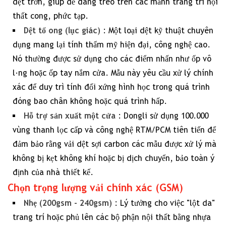
dệt trơn, giúp dễ dàng treo trên các mảnh trang trí nội
4
thất cong, phức tạp.
Thông
Dệt tổ ong (lục giác)
: Một loại dệt kỹ thuật chuyên
số
dụng mang lại tính thẩm mỹ hiện đại, công nghệ cao.
kỹ
Nó thường được sử dụng cho các điểm nhấn như ốp vô
thuật:
lăng hoặc ốp tay nắm cửa. Mẫu này yêu cầu xử lý chính
So
xác để duy trì tính đối xứng hình học trong quá trình
sánh
đóng bao chân không hoặc quá trình hấp.
dệt
Hỗ trợ sản xuất một cửa
: Dongli sử dụng 100.000
sợi
vùng thanh lọc cấp và công nghệ RTM/PCM tiên tiến để
carbon
đảm bảo rằng
vải dệt sợi carbon
các mẫu được xử lý mà
màu
không bị kẹt không khí hoặc bị dịch chuyển, bảo toàn ý
định của nhà thiết kế.
5
Chọn trọng lượng vải chính xác (GSM)
Sản
xuất
Nhẹ (200gsm - 240gsm)
: Lý tưởng cho việc "lột da"
tiên
trang trí hoặc phủ lên các bộ phận nội thất bằng nhựa