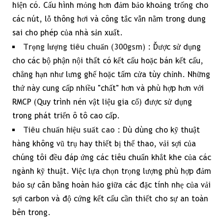
tiến
hiện có. Cấu hình mỏng hơn đảm bảo khoảng trống cho
và
các nút, lỗ thông hơi và công tắc vẫn nằm trong dung
đảm
sai cho phép của nhà sản xuất.
bảo
Trọng lượng tiêu chuẩn (300gsm)
: Được sử dụng
chất
cho các bộ phận nội thất có kết cấu hoặc bán kết cấu,
lượng
chẳng hạn như lưng ghế hoặc tấm cửa tùy chỉnh. Những
thứ này cung cấp nhiều "chất" hơn và phù hợp hơn với
6
RMCP (Quy trình nén vật liệu gia cố) được sử dụng
Câu
trong phát triển ô tô cao cấp.
hỏi
Tiêu chuẩn hiệu suất cao
: Dù dùng cho kỹ thuật
thường
hàng không vũ trụ hay thiết bị thể thao, vải sợi của
gặp
chúng tôi đều đáp ứng các tiêu chuẩn khắt khe của các
về
ngành kỹ thuật. Việc lựa chọn trọng lượng phù hợp đảm
kỹ
bảo sự cân bằng hoàn hảo giữa các đặc tính nhẹ của
vải
thuật
sợi carbon
và độ cứng kết cấu cần thiết cho sự an toàn
hạng
bên trong.
nặng