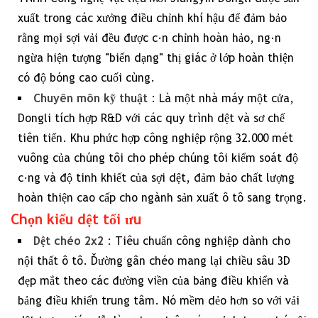
xuất trong các xưởng điều chỉnh khí hậu để đảm bảo
2
rằng mọi sợi vải đều được căn chỉnh hoàn hảo, ngăn
Chọn
ngừa hiện tượng "biến dạng" thị giác ở lớp hoàn thiện
kiểu
có độ bóng cao cuối cùng.
dệt
Chuyên môn kỹ thuật
: Là một nhà máy một cửa,
tối
Dongli tích hợp R&D với các quy trình dệt và sơ chế
ưu
tiên tiến. Khu phức hợp công nghiệp rộng 32.000 mét
vuông của chúng tôi cho phép chúng tôi kiểm soát độ
3
Chọn
căng và độ tinh khiết của sợi dệt, đảm bảo chất lượng
trọng
hoàn thiện cao cấp cho ngành sản xuất ô tô sang trọng.
lượng
Chọn kiểu dệt tối ưu
vải
Dệt chéo 2x2
: Tiêu chuẩn công nghiệp dành cho
chính
nội thất ô tô. Đường gân chéo mang lại chiều sâu 3D
xác
đẹp mắt theo các đường viền của bảng điều khiển và
(GSM)
bảng điều khiển trung tâm. Nó mềm dẻo hơn so với vải