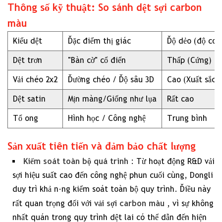
Thông số kỹ thuật: So sánh dệt sợi carbon
7
màu
Tài
Kiểu dệt
Đặc điểm thị giác
Độ dẻo (độ con
liệu
tham
Dệt trơn
"Bàn cờ" cổ điển
Thấp (Cứng)
khảo
Vải chéo 2x2
Đường chéo / Độ sâu 3D
Cao (Xuất sắc)
kỹ
Dệt satin
Mịn màng/Giống như lụa
Rất cao
thuật
Tổ ong
Hình học / Công nghệ
Trung bình
Sản xuất tiên tiến và đảm bảo chất lượng
Kiểm soát toàn bộ quá trình
: Từ hoạt động R&D vải
sợi hiệu suất cao đến công nghệ phun cuối cùng, Dongli
duy trì khả năng kiểm soát toàn bộ quy trình. Điều này
vải sợi carbon màu
rất quan trọng đối với
, vì sự không
nhất quán trong quy trình dệt lai có thể dẫn đến hiện