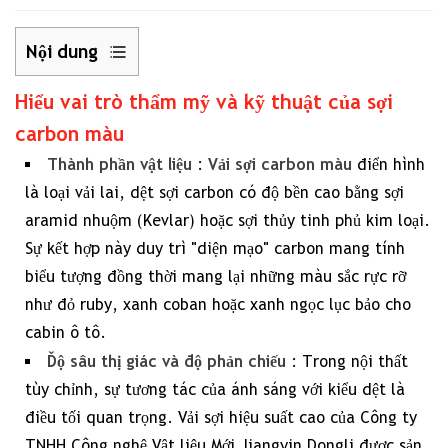
Nội dung
Hiểu vai trò thẩm mỹ và kỹ thuật của sợi
1
carbon màu
Hiểu
vai
Thành phần vật liệu
Vải sợi carbon màu
:
điển hình
trò
là loại vải lai, dệt sợi carbon có độ bền cao bằng sợi
thẩm
aramid nhuộm (Kevlar) hoặc sợi thủy tinh phủ kim loại.
mỹ
Sự kết hợp này duy trì "diện mạo" carbon mang tính
và
biểu tượng đồng thời mang lại những màu sắc rực rỡ
kỹ
như đỏ ruby, xanh coban hoặc xanh ngọc lục bảo cho
thuật
cabin ô tô.
của
Độ sâu thị giác và độ phản chiếu
: Trong nội thất
sợi
tùy chỉnh, sự tương tác của ánh sáng với kiểu dệt là
carbon
điều tối quan trọng. Vải sợi hiệu suất cao của Công ty
màu
TNHH Công nghệ Vật liệu Mới Jiangyin Dongli được sản