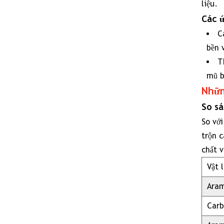
liệu.
Các ứ
C
bền 
T
3
mũ b
Nhữn
4
Cá
So sá
ứn
So với
dụ
trộn c
củ
chất 
cá
Vật l
loạ
vải
Aram
hỗ
Carb
hợ