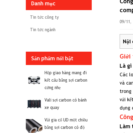
Công
Danh mục
comp
Tin tức công ty
09/11,
Tin tức ngành
Nội
Giới
1
Sản phẩm nổi bật
Giớ
Là g
thi
Hộp giao hàng mang đi
Các lo
kết cấu bằng sợi carbon
về
và ca
cứng nhẹ
Vải
trong 
hỗ
vải kế
Vali sợi carbon có bánh
hợ
xe quay
dụng 
Ar
Công
Vải gia cố UD một chiều
Ca
Làm t
bằng sợi carbon có độ