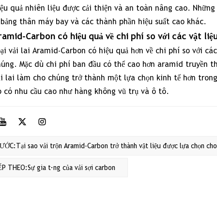
ứng
ệu quả nhiên liệu được cải thiện và an toàn nâng cao. Những 
dụng
 bảng thân máy bay và các thành phần hiệu suất cao khác.
mới
ramid-Carbon có hiệu quả về chi phí so với các vật li
nổi
ại vải lai Aramid-Carbon có hiệu quả hơn về chi phí so với c
khác
úng. Mặc dù chi phí ban đầu có thể cao hơn aramid truyền th
ải lai làm cho chúng trở thành một lựa chọn kinh tế hơn tron
p có nhu cầu cao như hàng không vũ trụ và ô tô.
ững
ế
a
ỚC:Tại sao vải trộn Aramid-Carbon trở thành vật liệu được lựa chọn cho
c
i
ẾP THEO:Sự gia tăng của vải sợi carbon
n
p