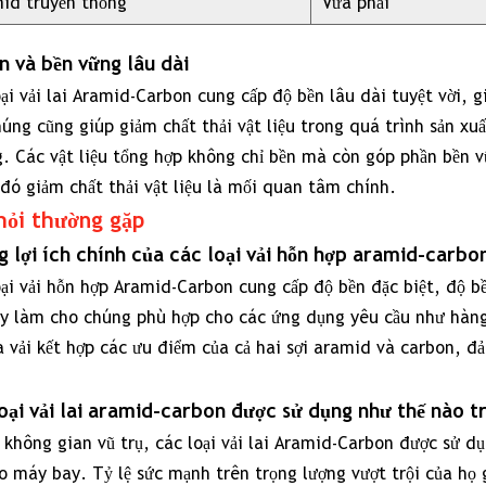
id truyền thống
Vừa phải
amid-
rbon
n và bền vững lâu dài
4.1
ại vải lai Aramid-Carbon cung cấp độ bền lâu dài tuyệt vời, 
Các
úng cũng giúp giảm chất thải vật liệu trong quá trình sản x
ứng
g. Các vật liệu tổng hợp không chỉ bền mà còn góp phần bền 
dụng
đó giảm chất thải vật liệu là mối quan tâm chính.
hàng
hỏi thường gặp
không
 lợi ích chính của các loại vải hỗn hợp aramid-carbon
vũ
oại vải hỗn hợp Aramid-Carbon cung cấp độ bền đặc biệt, độ 
trụ
ày làm cho chúng phù hợp cho các ứng dụng yêu cầu như hàng k
và
a vải kết hợp các ưu điểm của cả hai sợi aramid và carbon, 
ô
tô
oại vải lai aramid-carbon được sử dụng như thế nào t
 không gian vũ trụ, các loại vải lai Aramid-Carbon được sử 
4.2
Các
o máy bay. Tỷ lệ sức mạnh trên trọng lượng vượt trội của họ