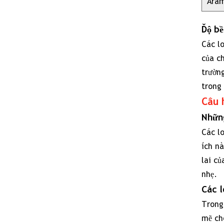
Aram
ar
ca
Độ bề
Các lo
của ch
trườn
trong 
Câu 
Những
Các l
ích n
lai củ
nhẹ.
Các l
Trong
mẽ ch