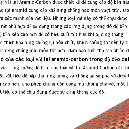
ại vải lai Aramid-Carbon được thiết kế để cung cấp độ bền nân
1.1
c sợi aramid cung cấp khả năng chống hao mòn vượt trội, tro
Là
à sức mạnh của vật liệu. Những loại vải này có thể chịu được
gì
 rất phù hợp để sử dụng trong các ứng dụng trong đó độ bền 
Vải
ộ bền kéo cao hơn để có hiệu suất tốt hơn khi bị căng thẳng
hỗn
ải thiện khả năng chống lại hóa chất, khiến chúng trở nên lý
hợp
hả năng chống mài mòn tốt hơn, đảm bảo tuổi thọ sản phẩm d
Aramid-
Carbon
rò của các loại vải lai aramid-carbon trong độ dẻo dai
?
việc tăng cường độ bền, các loại vải lai Aramid-Carbon cải t
t vật liệu để hấp thụ năng lượng và chống lại sự phá vỡ dưới 
n cao hơn, cho phép chúng uốn cong mà không phá vỡ, một t
ng
t liệu có thể chịu đựng được sự căng thẳng cực độ.
hệ
ng
o
ng
u