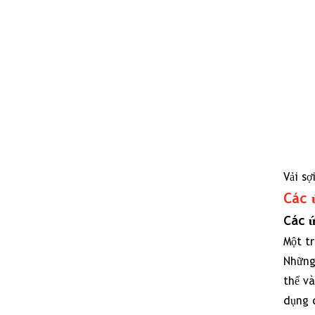
Vải s
Các 
Các ứ
Một tr
Những
thể v
dụng đ