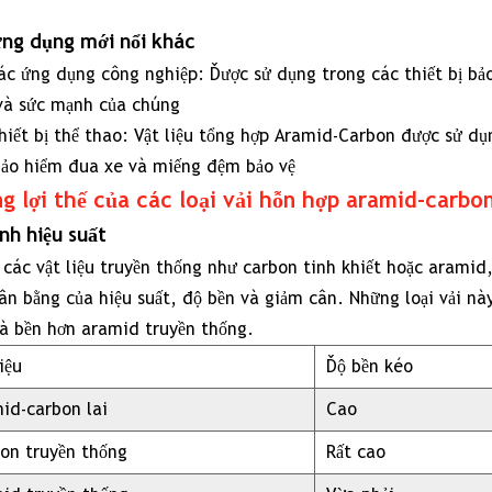
độ
ng dụng mới nổi khác
dẻo
ác ứng dụng công nghiệp: Được sử dụng trong các thiết bị bả
dai
và sức mạnh của chúng
hiết bị thể thao: Vật liệu tổng hợp Aramid-Carbon được sử dụn
ảo hiểm đua xe và miếng đệm bảo vệ
g lợi thế của các loại vải hỗn hợp aramid-carbon
c
nh hiệu suất
g
 các vật liệu truyền thống như carbon tinh khiết hoặc aramid,
ng
ân bằng của hiệu suất, độ bền và giảm cân. Những loại vải nà
a
và bền hơn aramid truyền thống.
c
iệu
Độ bền kéo
i
id-carbon lai
Cao
n
on truyền thống
Rất cao
p