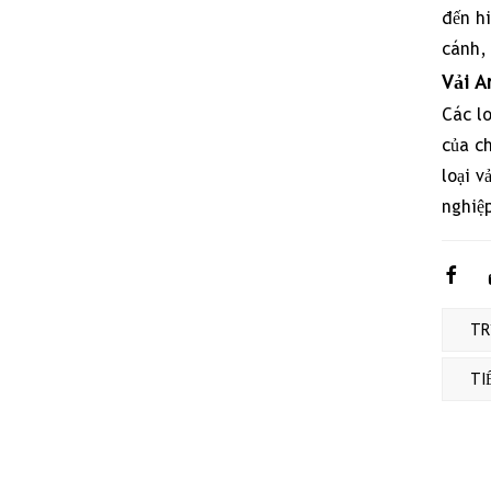
đến hi
cánh,
Vải A
Các lo
của ch
loại v
5
nghiệ
Nh
lợi
th
củ
TRƯ
cá
loạ
TI
vải
hỗ
hợ