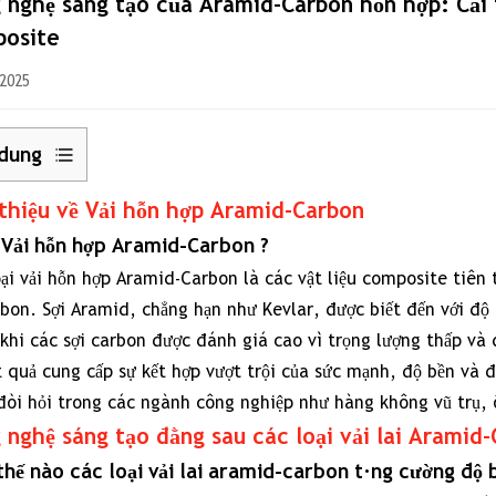
 nghệ sáng tạo của Aramid-Carbon hỗn hợp: Cải t
osite
 2025
 dung
 thiệu về Vải hỗn hợp Aramid-Carbon
i
ì
Vải hỗn hợp Aramid-Carbon
?
ệu
ại vải hỗn hợp Aramid-Carbon là các vật liệu composite tiên 
rbon. Sợi Aramid, chẳng hạn như Kevlar, được biết đến với đ
khi các sợi carbon được đánh giá cao vì trọng lượng thấp và 
n
t quả cung cấp sự kết hợp vượt trội của sức mạnh, độ bền và đ
p
đòi hỏi trong các ngành công nghiệp như hàng không vũ trụ, ô
amid-
 nghệ sáng tạo đằng sau các loại vải lai Aramid
rbon
hế nào các loại vải lai aramid-carbon tăng cường độ 