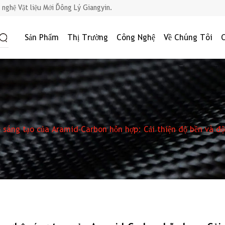
nghệ Vật liệu Mới Đông Lý Giangyin.
Sản Phẩm
Thị Trường
Công Nghệ
Về Chúng Tôi
 sáng tạo của Aramid-Carbon hỗn hợp: Cải thiện độ bền và độ