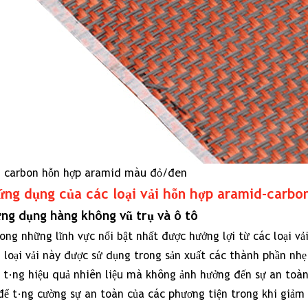
carbon
tăng
cường
độ
bền
2.2
Vai
trò
ợi carbon hỗn hợp aramid màu đỏ/đen
của
ứng dụng của các loại vải hỗn hợp aramid-carbo
các
loại
ng dụng hàng không vũ trụ và ô tô
vải
ong những lĩnh vực nổi bật nhất được hưởng lợi từ các loại v
lai
 loại vải này được sử dụng trong sản xuất các thành phần nh
aramid-
à tăng hiệu quả nhiên liệu mà không ảnh hưởng đến sự an toà
carbon
ể tăng cường sự an toàn của các phương tiện trong khi giảm t
trong