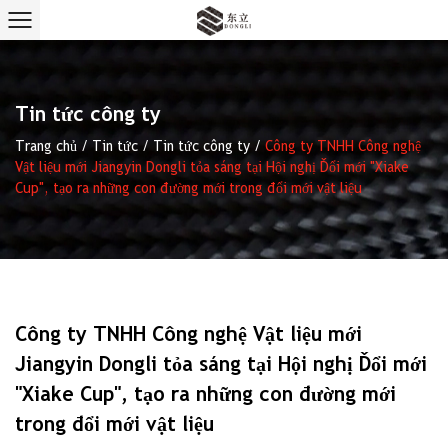
Tin tức công ty
Trang chủ
/
Tin tức
/
Tin tức công ty
/
Công ty TNHH Công nghệ
Vật liệu mới Jiangyin Dongli tỏa sáng tại Hội nghị Đổi mới "Xiake
Cup", tạo ra những con đường mới trong đổi mới vật liệu
Công ty TNHH Công nghệ Vật liệu mới
Jiangyin Dongli tỏa sáng tại Hội nghị Đổi mới
"Xiake Cup", tạo ra những con đường mới
trong đổi mới vật liệu