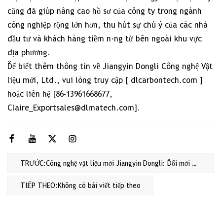
cũng đã giúp nâng cao hồ sơ của công ty trong ngành
công nghiệp rộng lớn hơn, thu hút sự chú ý của các nhà
đầu tư và khách hàng tiềm năng từ bên ngoài khu vực
địa phương.
Để biết thêm thông tin về Jiangyin Dongli Công nghệ Vật
liệu mới, Ltd., vui lòng truy cập [
dlcarbontech.com
]
hoặc liên hệ [86-13961668677,
Claire_Exportsales@dlmatech.com
].
TRƯỚC:Công nghệ vật liệu mới Jiangyin Dongli: Đổi mới để bảo vệ "Áo giáp đen" trên trường ROBOCON
TIẾP THEO:Không có bài viết tiếp theo