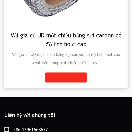
i gia cố UD một chiều bằng sợi carbon có
độ linh hoạt cao
Vả
i gia cố UD một chiều bằng sợi carbon có độ linh hoạt cao
là vật liệu composite hiệu suất cao s...
Xem Chi tiết
Liên hệ với chúng tôi
+86-13961668677